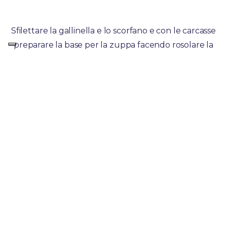
Sfilettare la gallinella e lo scorfano e con le carcasse
preparare la base per la zuppa facendo rosolare la
cipolla con olio, aggiungere le carcasse di pesce
pulite e lavate. Coprire con acqua, aggiungere 250 g
di passata di pomodoro e far bollire per circa 30 min.
Successivamente aprire le cozze in padella con un
filo d’olio e un rametto di prezzemolo. Filtrare il
liquido e tenere tutto da parte. Pulire e tagliare il
resto del pesce. Una volta pronta la base zuppa,
filtrare il tutto. Aggiungere il liquido delle cozze, la
salsa di pomodoro restante e farvi cuocere all’interno
i polpetti e le seppie per circa 40 minuti.
Successivamente aggiungere prezzemolo e basilico
tritati, i pesci restanti e far cuocere per 5/6 min.