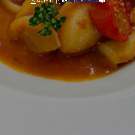
40min
-
x8
-