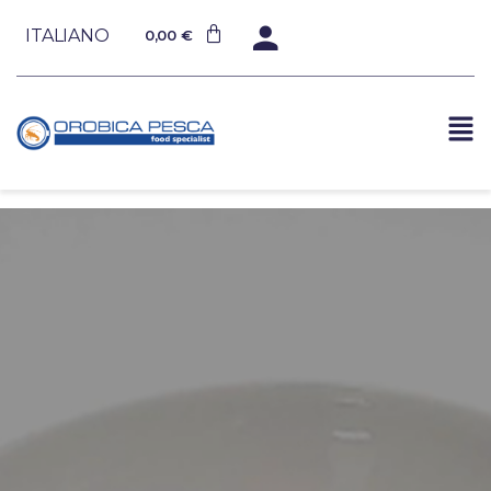
ITALIANO
0,00
€