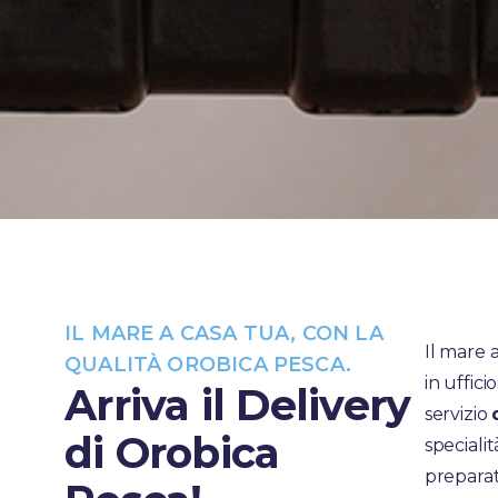
IL MARE A CASA TUA, CON LA
Il mare 
QUALITÀ OROBICA PESCA.
in uffici
Arriva il Delivery
servizio
di Orobica
specialit
prepara