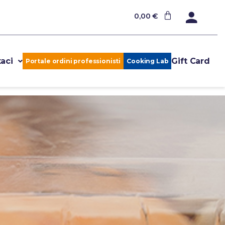
0,00
€
aci
Gift Card
Portale ordini professionisti
Cooking Lab