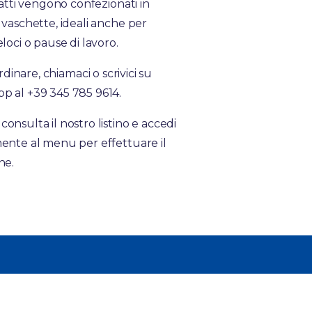
piatti vengono confezionati in
 vaschette, ideali anche per
eloci o pause di lavoro.
dinare, chiamaci o scrivici su
p al +39 345 785 9614.
onsulta il nostro listino e accedi
ente al menu per effettuare il
ne.
Iscriviti alla Newsletter