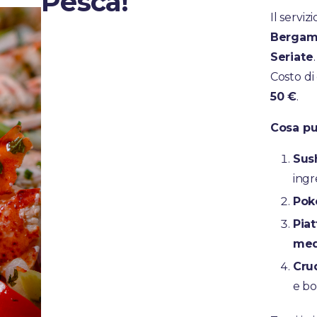
Pesca!
Il serviz
Bergamo
Seriate
.
Costo d
50 €
.
Cosa pu
Sus
ingr
Pok
Piat
med
Crud
e bo