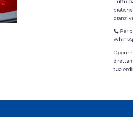
Tutti i 
pratiche
pranzi v
Per or
WhatsAp
Oppure c
direttam
tuo ordi
amo
Professionisti