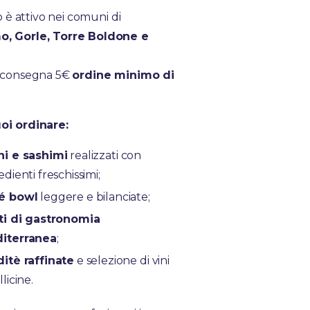
io è attivo nei comuni di
, Gorle, Torre Boldone e
i consegna 5€
ordine minimo di
oi ordinare:
hi e sashimi
realizzati con
edienti freschissimi;
é bowl
leggere e bilanciate;
ti di gastronomia
iterranea
;
itè raffinate
e selezione di vini
llicine.