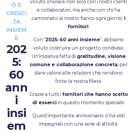
voluto onorare non solo con i nostri clienti
O E
e collaboratori, ma anche con chi ha
CRESCI
camminato al nostro fianco ogni giorno:
i
TA
fornitori
.
INSIEM
E
Con “
2025: 60 anni insieme
”, abbiamo
202
voluto costruire un progetto condiviso.
Un’iniziativa fatta di
gratitudine, visione
5:
comune e collaborazione concreta
, per
60
dare valore alle relazioni che rendono
forte la nostra filiera.
ann
Grazie a tutti i
fornitori che hanno scelto
i
di esserci
in questo momento speciale.
insi
Quest’importante anniversario ci ha visti
em
impegnati con una serie di attività: