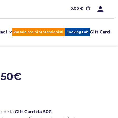
0,00
€
aci
Gift Card
Portale ordini professionisti
Cooking Lab
d 50€
a con la
Gift Card da 50€
!