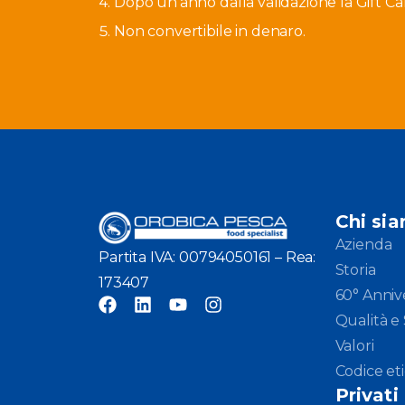
Dopo un’anno dalla validazione la Gift Ca
Non convertibile in denaro.
Chi si
Azienda
Partita IVA: 00794050161 – Rea:
Storia
173407
60° Anniv
Qualità e 
Valori
Codice et
Privati