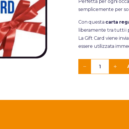
Perfetta per ogni occa
semplicemente per sor
Con questa
carta reg
liberamente tra tutti i 
La Gift Card viene invi
essere utilizzata imm