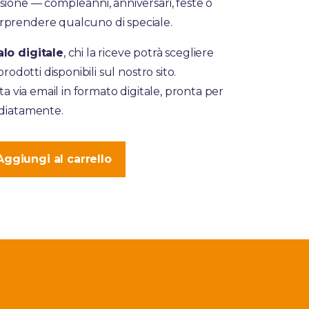
sione — compleanni, anniversari, feste o
prendere qualcuno di speciale.
alo digitale
, chi la riceve potrà scegliere
prodotti disponibili sul nostro sito.
ata via email in formato digitale, pronta per
ediatamente.
Aggiungi al carrello