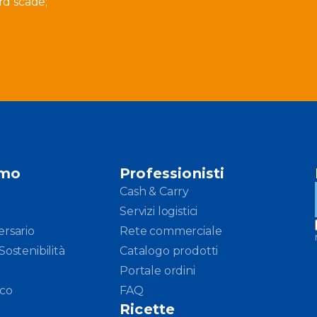
rd scade;
amo
Professionisti
Cash & Carry
Servizi logistici
ersario
Rete commerciale
Sostenibilità
Catalogo prodotti
Portale ordini
ico
FAQ
Ricette