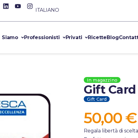
ITALIANO
i Siamo
Professionisti
Privati
Ricette
Blog
Contatt
In magazzino
Gift Car
Gift Card
50,00
€
Regala libertà di scelt