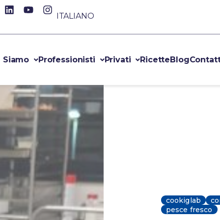
ITALIANO
i Siamo
Professionisti
Privati
Ricette
Blog
Contatt
cookiglab
co
pesce fresco