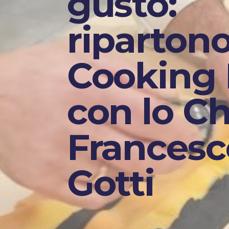
gusto:
ripartono
Cooking
con lo C
Francesc
Gotti