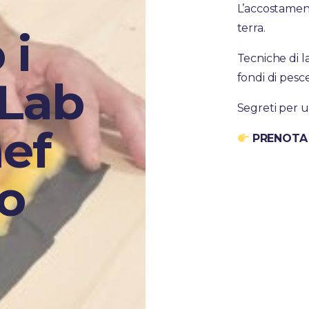
L’accostament
terra.
 i
Tecniche di la
fondi di pesce
 Lab
Segreti per u
hef
PRENOTA 
o