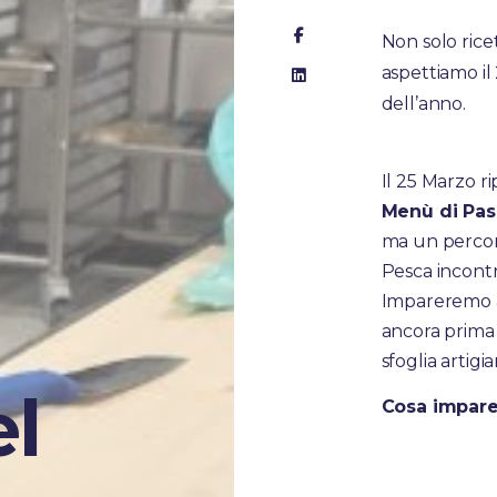
Non solo ricet
aspettiamo i
dell’anno.
Il 25 Marzo r
Menù di Pa
ma un percors
Pesca incontre
Impareremo a 
ancora prima
sfoglia artigia
el
Cosa imparer