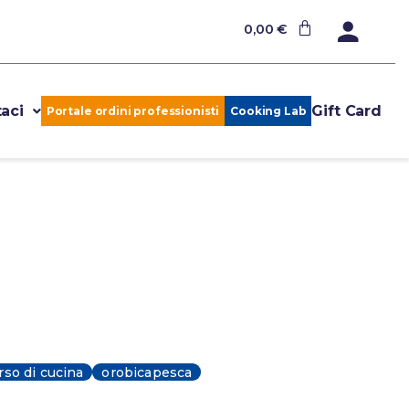
0,00
€
aci
Gift Card
Portale ordini professionisti
Cooking Lab
rso di cucina
orobicapesca