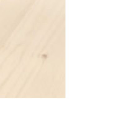
amo
Professionisti
Cash & Carry