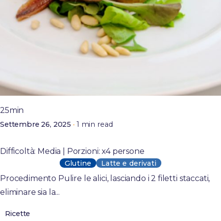
Posted by
admin
25min
1 min read
Settembre 26, 2025
Tortino di alici con pesce ghiaccio e pinoli
Difficoltà: Media | Porzioni: x4 persone
Glutine
Latte e derivati
Procedimento Pulire le alici, lasciando i 2 filetti staccati,
eliminare sia la...
Ricette