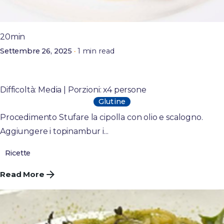
Posted by
admin
20min
1 min read
Settembre 26, 2025
Crema di topinambur e patate con spiedino fritto
mangiatutto di salmone
Difficoltà: Media | Porzioni: x4 persone
Glutine
Procedimento Stufare la cipolla con olio e scalogno.
Aggiungere i topinambur i...
Ricette
Read More