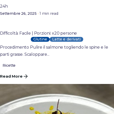
24h
1 min read
Settembre 26, 2025
Salmone marinato con la sua tartare e blinis al
grano saraceno
Difficoltà: Facile | Porzioni: x20 persone
Glutine
Latte e derivati
Procedimento Pulire il salmone togliendo le spine e le
parti grasse. Scaloppare...
Ricette
Read More