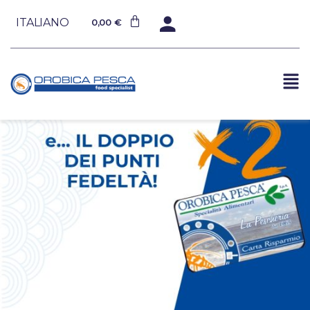
ITALIANO
0,00
€
Posted by
Orobicapesca