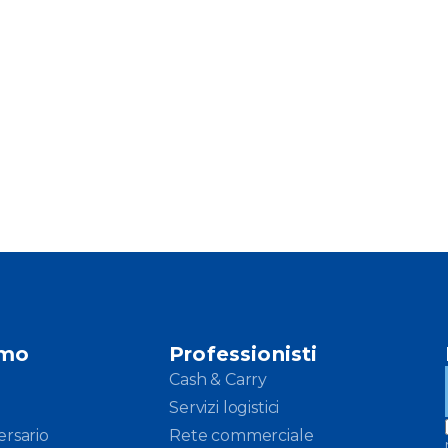
amo
Professionisti
Cash & Carry
Servizi logistici
ersario
Rete commerciale