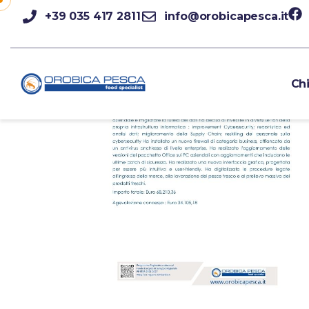
+39 035 417 2811
info@orobicapesca.it
Ch
Posted by
Orobicapesca