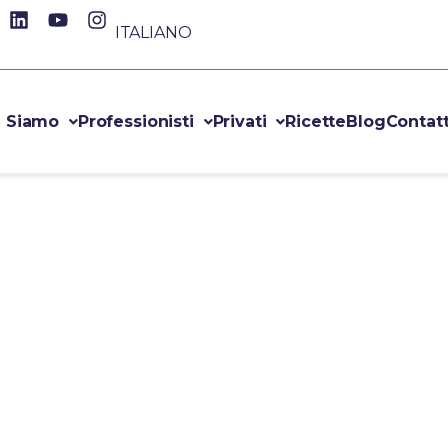
ITALIANO
i Siamo
Professionisti
Privati
Ricette
Blog
Contatt