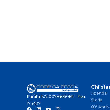
Chi si
Azienda
Partita IVA: 00794050161 – Rea:
Storia
173407
60° Anniv