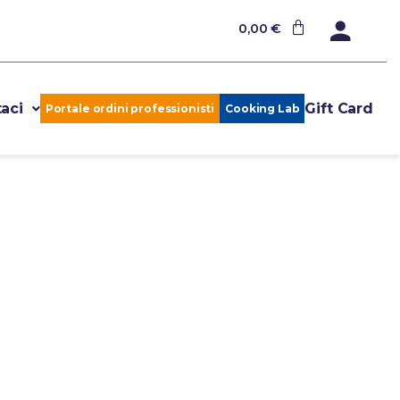
0,00
€
aci
Gift Card
Portale ordini professionisti
Cooking Lab